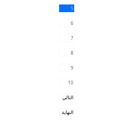
5
6
7
8
9
10
التالي
النهاية