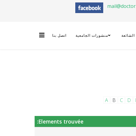
mail@docto
 الشائعة
منشورات الجامعية
اتصل بنا
A
B
C
D
Elements trouvée: