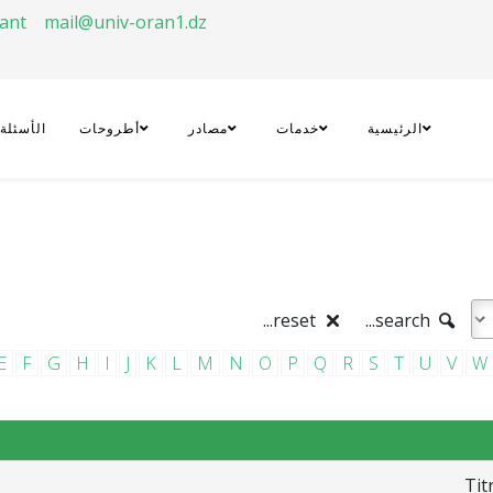
rant
mail@univ-oran1.dz
الرئيسية
خدمات
مصادر
أطروحات
الأسئلة
reset...
search...
E
F
G
H
I
J
K
L
M
N
O
P
Q
R
S
T
U
V
W
Tit