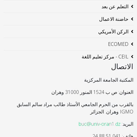
التعلم عن بعد
حاضنة الاعمال
الركن الأمريكي
ECOMED
CEIL - مركز تعليم اللغة
الاتصال
المكتبة الجامعة المركزية
العنوان: ص ب 1524 المنور 31000 وهران
بالقرب من الحرم الجامعي الأستاذ طالب مراد سالم السابق
IGMO وهران. الجزائر
البريد:
buc@univ-oran1.dz
هاتف: 041 51 88 24