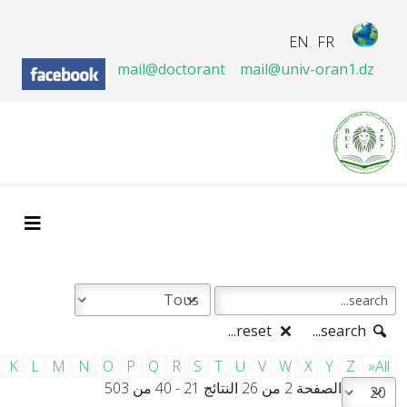
EN
FR
mail@doctorant
mail@univ-oran1.dz
reset...
search...
K
L
M
N
O
P
Q
R
S
T
U
V
W
X
Y
Z
»All
الصفحة 2 من 26 النتائج 21 - 40 من 503