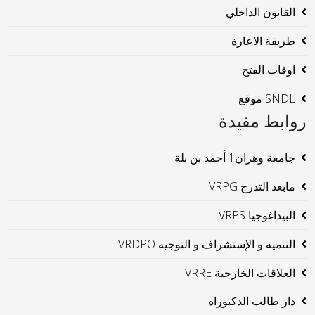
القانون الداخلي
طريقة الاعارة
اوقات الفتح
SNDL موقع
روابط مفيدة
جامعة وهران1 أحمد بن بلة
مابعد التدرج VRPG
البيداغوجيا VRPS
التنمية و الإستشراف و التوجيه VRDPO
العلاقات الخارجية VRRE
دار طالب الدكتوراه