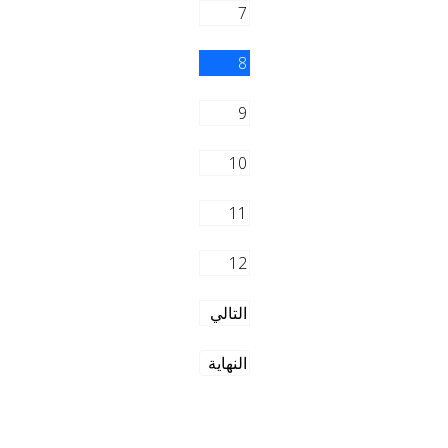
7
8
9
10
11
12
التالي
النهاية