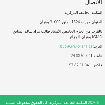
الاتصال
المكتبة الجامعة المركزية
العنوان: ص ب 1524 المنور 31000 وهران
بالقرب من الحرم الجامعي الأستاذ طالب مراد سالم السابق
IGMO وهران. الجزائر
البريد:
buc@univ-oran1.dz
هاتف: 041 51 88 24
فاكس: 041 51 82 57
©2026 المكتبة الجامعة المركزية. كل الحقوق محفوظة. صممه