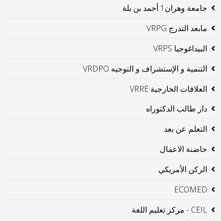
جامعة وهران1 أحمد بن بلة
مابعد التدرج VRPG
البيداغوجيا VRPS
التنمية و الإستشراف و التوجيه VRDPO
العلاقات الخارجية VRRE
دار طالب الدكتوراه
التعلم عن بعد
حاضنة الاعمال
الركن الأمريكي
ECOMED
CEIL - مركز تعليم اللغة