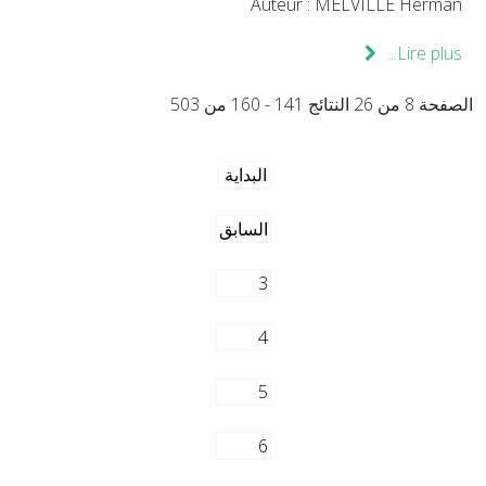
Auteur : MELVILLE Herman
Lire plus...
الصفحة 8 من 26 النتائج 141 - 160 من 503
البداية
السابق
3
4
5
6