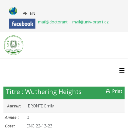
AR
EN
mail@doctorant
mail@univ-oran1.dz
Titre : Wuthering Heights
Print
Auteur:
BRONTE Emily
Année :
0
Cote:
ENG 22-13-23