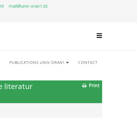
ant
mail@univ-oran1.dz
Q
PUBLICATIONS UNIV-ORAN1
CONTACT
 literatur
Print