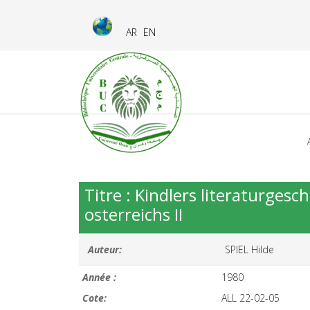
AR
EN
Titre : Kindlers literaturgesc
osterreichs II
Auteur:
SPIEL Hilde
Année :
1980
Cote:
ALL 22-02-05