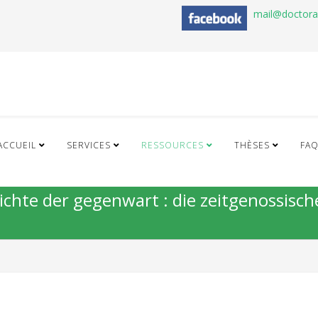
mail@doctor
ACCUEIL
SERVICES
RESSOURCES
THÈSES
FA
hichte der gegenwart : die zeitgenossische