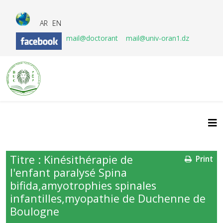
AR
EN
mail@doctorant
mail@univ-oran1.dz
Titre : Kinésithérapie de
Print
l'enfant paralysé Spina
bifida,amyotrophies spinales
infantilles,myopathie de Duchenne de
Boulogne