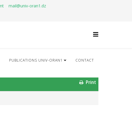
ant
mail@univ-oran1.dz
Q
PUBLICATIONS UNIV-ORAN1
CONTACT
Print