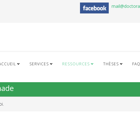
mail@doctor
ACCUEIL
SERVICES
RESSOURCES
THÈSES
FA
made
i.