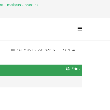
ant
mail@univ-oran1.dz
Q
PUBLICATIONS UNIV-ORAN1
CONTACT
Print