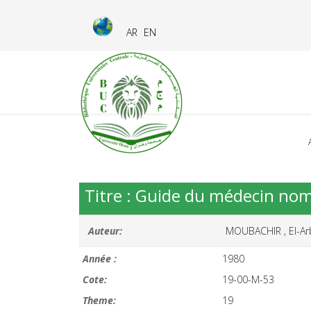
AR
EN
Titre : Guide du médecin no
Auteur:
MOUBACHIR , El-Arb
Année :
1980
Cote:
19-00-M-53
Theme:
19