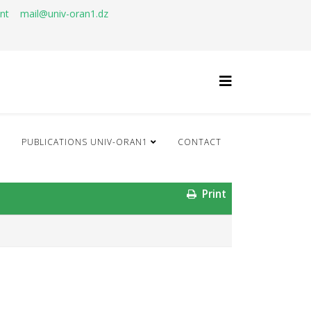
ant
mail@univ-oran1.dz
Q
PUBLICATIONS UNIV-ORAN1
CONTACT
Print