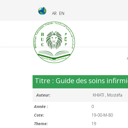
AR
EN
Titre : Guide des soins infirm
Auteur:
KHIATI , Mostéfa
Année :
0
Cote:
19-00-M-80
Theme:
19