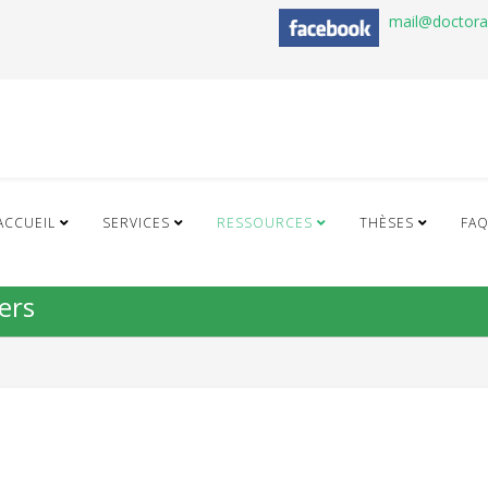
mail@doctor
ACCUEIL
SERVICES
RESSOURCES
THÈSES
FA
iers