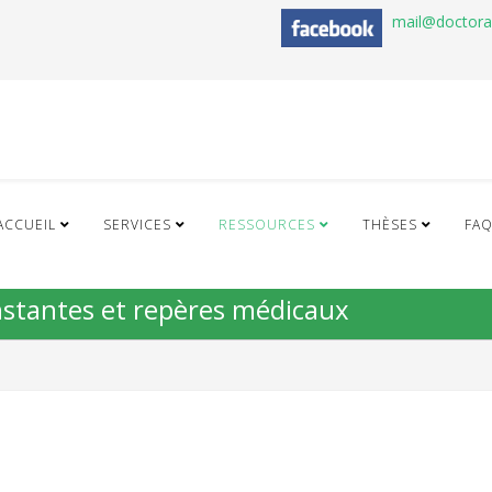
mail@doctor
ACCUEIL
SERVICES
RESSOURCES
THÈSES
FA
onstantes et repères médicaux