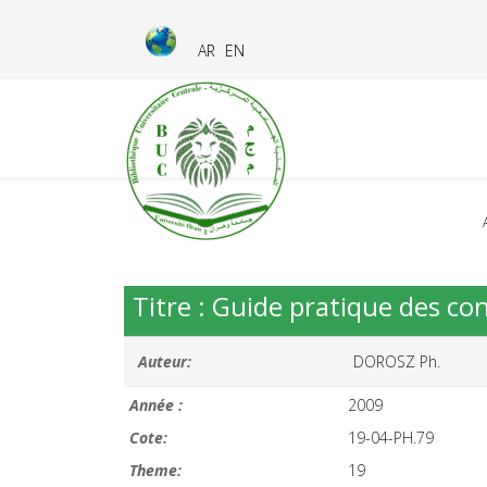
AR
EN
Titre : Guide pratique des c
Auteur:
DOROSZ Ph.
Année :
2009
Cote:
19-04-PH.79
Theme:
19