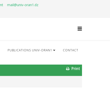
ant
mail@univ-oran1.dz
Q
PUBLICATIONS UNIV-ORAN1
CONTACT
Print