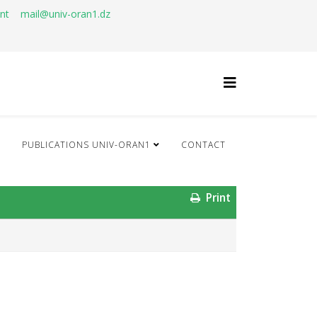
ant
mail@univ-oran1.dz
Q
PUBLICATIONS UNIV-ORAN1
CONTACT
Print