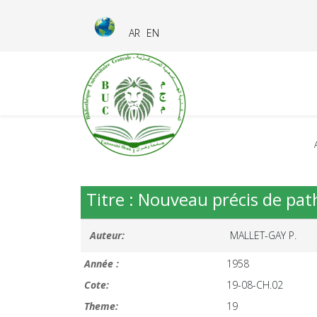
AR
EN
Titre : Nouveau précis de pat
Auteur:
MALLET-GAY P.
Année :
1958
Cote:
19-08-CH.02
Theme:
19