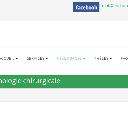
mail@doctor
ACCUEIL
SERVICES
RESSOURCES
THÈSES
FA
hologie chirurgicale