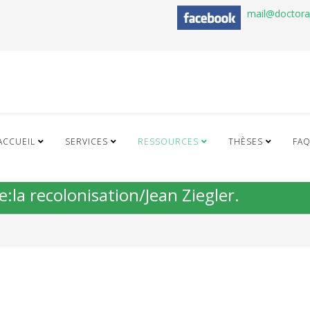
mail@doctor
ACCUEIL
SERVICES
RESSOURCES
THÈSES
FA
e:la recolonisation/Jean Ziegler.