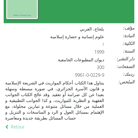
:مؤلف
بلحاج، العربي
:المادة
علوم إنسانية و حضارة إسلامية
:الكلية
/
:السنة
1999
:دار النشر
ديوان المطبوعات الجامعية
:الصفحات
300
:ردمك
9961-0-0229-9
:الملخص
يتناول هذا الكتاب أحكام المواريث في الشريعة الإسلامية
و قانون الأسرة الجزائري، في صورة مبسطة وسهلة
بعيدا عن كل صرامة أو تعقيد. وقد عالج الكتاب الجوانب
الفقهية و النظرية للمواريث، و كذا الجوانب التطبيقية و
العملية من خلال مسائل متنوعة و تمارين محلولة، مع
الإهتمام بمسائل العول و الرد و المناسخات و التنزيل و
حساب المسائل بطريقة جديدة ومعاصرة
Retour