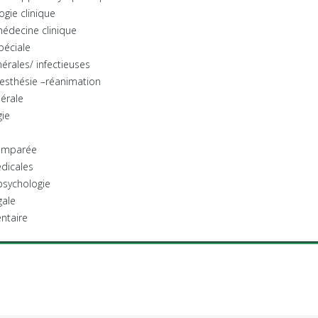
ogie clinique
édecine clinique
péciale
érales/ infectieuses
esthésie –réanimation
nérale
ie
omparée
dicales
 psychologie
gale
ntaire