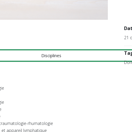
Da
21 
Ta
Disciplines
Dom
ie
gie
e
e
traumatologie-rhumatologie
 et appareil lymphatique