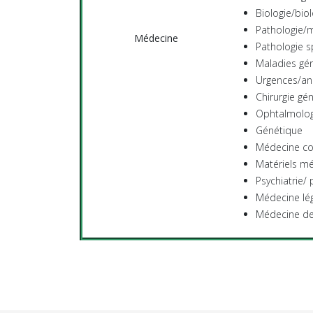
Biologie/biol
Pathologie/m
Médecine
Pathologie s
Maladies gén
Urgences/an
Chirurgie gé
Ophtalmolog
Génétique
Médecine c
Matériels mé
Psychiatrie/
Médecine lé
Médecine de