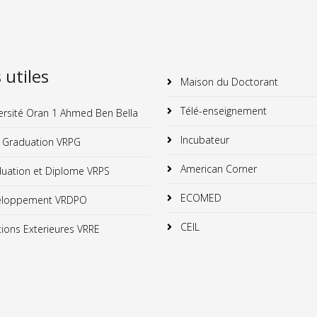
s utiles
Maison du Doctorant
Télé-enseignement
ersité Oran 1 Ahmed Ben Bella
Incubateur
 Graduation VRPG
American Corner
uation et Diplome VRPS
ECOMED
loppement VRDPO
CEIL
ions Exterieures VRRE