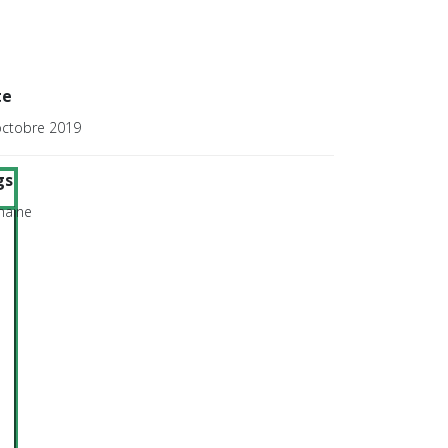
te
octobre 2019
gs
aine