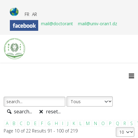
FR
AR
mail@doctorant
mail@univ-oran1.dz
search...
reset...
A
B
C
D
E
F
G
H
I
J
K
L
M
N
O
P
Q
R
S
Page 10 of 22 Results 91 - 100 of 219