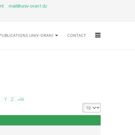
ant
mail@univ-oran1.dz
PUBLICATIONS UNIV-ORAN1
CONTACT
X
Y
Z
»All