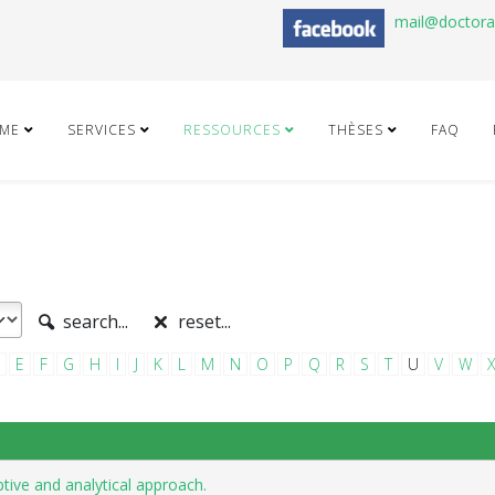
mail@doctor
ME
SERVICES
RESSOURCES
THÈSES
FAQ
search...
reset...
E
F
G
H
I
J
K
L
M
N
O
P
Q
R
S
T
U
V
W
ptive and analytical approach.