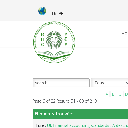
FR
AR
HO
A
B
C
D
Page 6 of 22 Results 51 - 60 of 219
Elements trouvée:
Titre :
Uk financial accounting standards : A descri