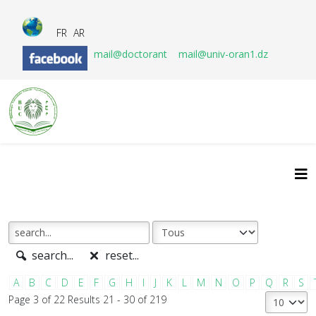
FR
AR
mail@doctorant
mail@univ-oran1.dz
search...
reset...
A
B
C
D
E
F
G
H
I
J
K
L
M
N
O
P
Q
R
S
Page 3 of 22 Results 21 - 30 of 219