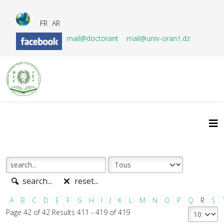
FR
AR
mail@doctorant
mail@univ-oran1.dz
search...
reset...
A
B
C
D
E
F
G
H
I
J
K
L
M
N
O
P
Q
R
S
Page 42 of 42 Results 411 - 419 of 419