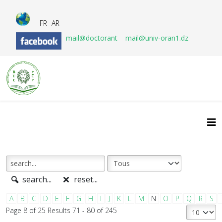
FR
AR
mail@doctorant
mail@univ-oran1.dz
search...
reset...
A
B
C
D
E
F
G
H
I
J
K
L
M
N
O
P
Q
R
S
Page 8 of 25 Results 71 - 80 of 245