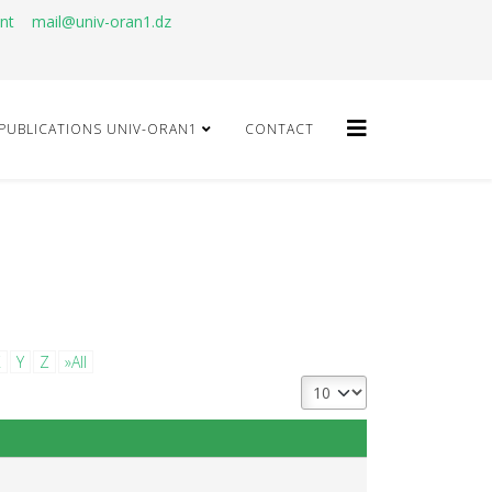
ant
mail@univ-oran1.dz
PUBLICATIONS UNIV-ORAN1
CONTACT
X
Y
Z
»All