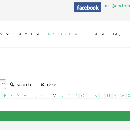
mail@doctor
ME
SERVICES
RESSOURCES
THÈSES
FAQ
search...
reset...
E
F
G
H
I
J
K
L
M
N
O
P
Q
R
S
T
U
V
W