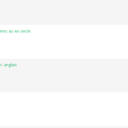
nes au xiv siecle .
- anglais