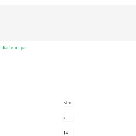
e diachronique
Start
«
14