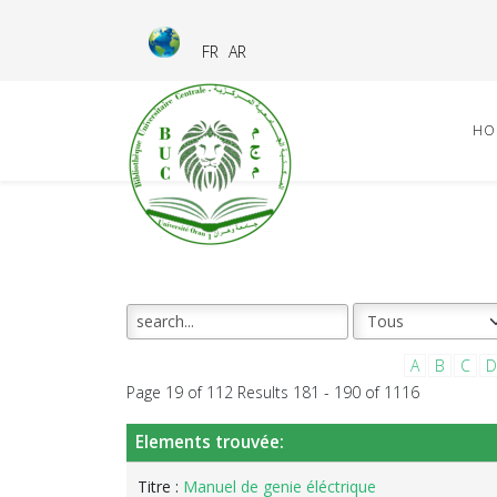
FR
AR
HO
A
B
C
D
Page 19 of 112 Results 181 - 190 of 1116
Elements trouvée:
Titre :
Manuel de genie éléctrique