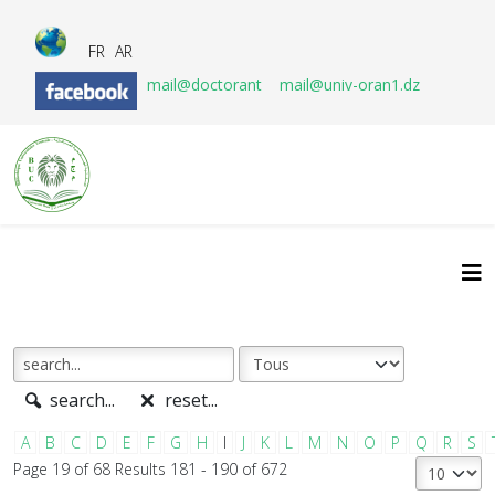
FR
AR
mail@doctorant
mail@univ-oran1.dz
search...
reset...
A
B
C
D
E
F
G
H
I
J
K
L
M
N
O
P
Q
R
S
Page 19 of 68 Results 181 - 190 of 672