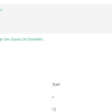
és
age Des Bases De Données .
Start
«
12