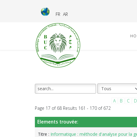
FR
AR
HO
A
B
C
D
Page 17 of 68 Results 161 - 170 of 672
Elements trouvée:
Titre :
Informatique : méthode d'analyse pour la ge