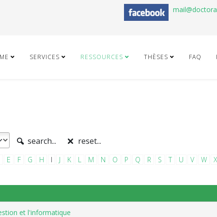
mail@doctor
ME
SERVICES
RESSOURCES
THÈSES
FAQ
search...
reset...
E
F
G
H
I
J
K
L
M
N
O
P
Q
R
S
T
U
V
W
stion et l'informatique