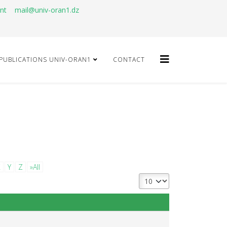
ant
mail@univ-oran1.dz
PUBLICATIONS UNIV-ORAN1
CONTACT
X
Y
Z
»All