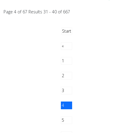
Page 4 of 67 Results 31 - 40 of 667
Start
«
1
2
3
4
5