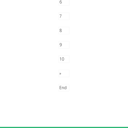
6
7
8
9
10
»
End