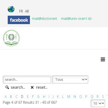
FR
AR
mail@doctorant
mail@univ-oran1.dz
search...
reset...
A
B
C
D
E
F
G
H
I
J
K
L
M
N
O
P
Q
R
S
Page 4 of 67 Results 31 - 40 of 667