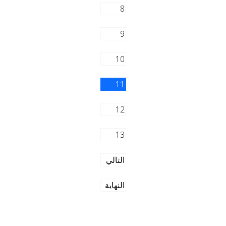
8
9
10
11
12
13
التالي
النهاية