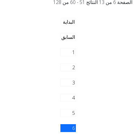
الصفحة 6 من 13 النتائج 51 - 60 من 128
البداية
السابق
1
2
3
4
5
6