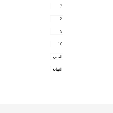
7
8
9
10
التالي
النهاية