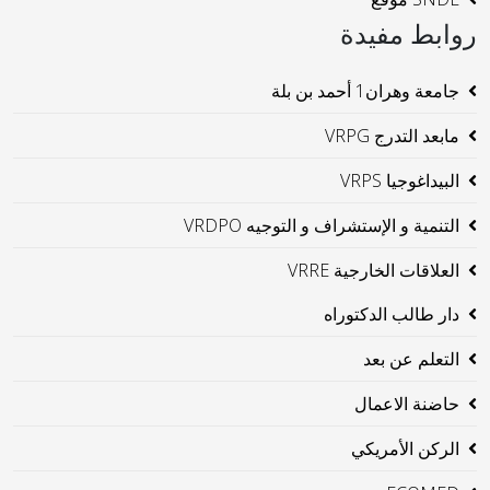
روابط مفيدة
جامعة وهران1 أحمد بن بلة
مابعد التدرج VRPG
البيداغوجيا VRPS
التنمية و الإستشراف و التوجيه VRDPO
العلاقات الخارجية VRRE
دار طالب الدكتوراه
التعلم عن بعد
حاضنة الاعمال
الركن الأمريكي