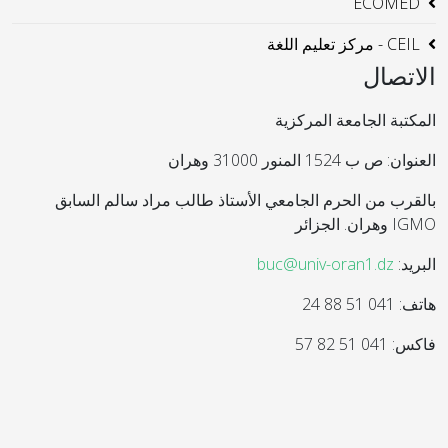
ECOMED
CEIL - مركز تعليم اللغة
الاتصال
المكتبة الجامعة المركزية
العنوان: ص ب 1524 المنور 31000 وهران
بالقرب من الحرم الجامعي الأستاذ طالب مراد سالم السابق
IGMO وهران. الجزائر
البريد:
buc@univ-oran1.dz
هاتف: 041 51 88 24
فاكس: 041 51 82 57