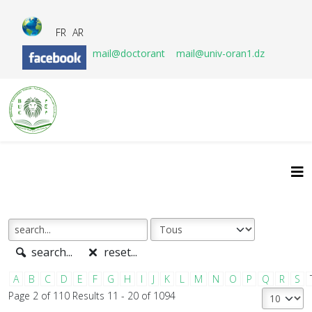
FR
AR
mail@doctorant
mail@univ-oran1.dz
search...
reset...
A
B
C
D
E
F
G
H
I
J
K
L
M
N
O
P
Q
R
S
Page 2 of 110 Results 11 - 20 of 1094