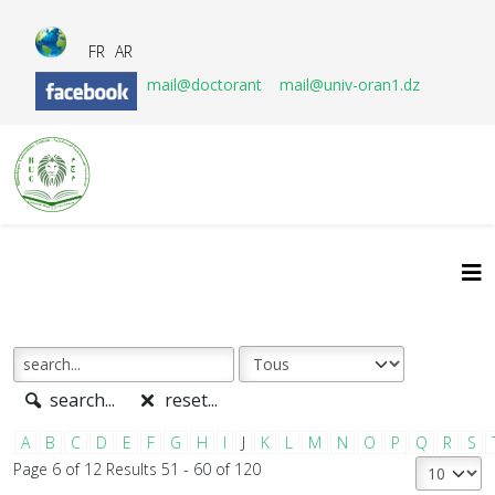
FR
AR
mail@doctorant
mail@univ-oran1.dz
search...
reset...
A
B
C
D
E
F
G
H
I
J
K
L
M
N
O
P
Q
R
S
Page 6 of 12 Results 51 - 60 of 120