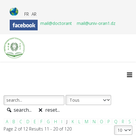
FR
AR
mail@doctorant
mail@univ-oran1.dz
search...
reset...
A
B
C
D
E
F
G
H
I
J
K
L
M
N
O
P
Q
R
S
Page 2 of 12 Results 11 - 20 of 120