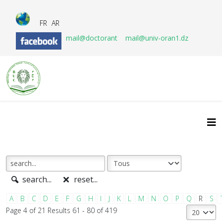
FR
AR
mail@doctorant
mail@univ-oran1.dz
search...
reset...
A
B
C
D
E
F
G
H
I
J
K
L
M
N
O
P
Q
R
S
Page 4 of 21 Results 61 - 80 of 419