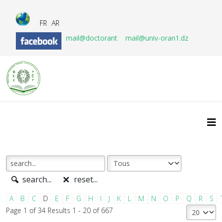
FR
AR
mail@doctorant
mail@univ-oran1.dz
search...
reset...
A
B
C
D
E
F
G
H
I
J
K
L
M
N
O
P
Q
R
S
Page 1 of 34 Results 1 - 20 of 667