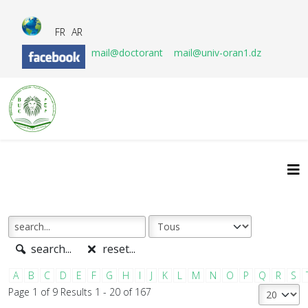
FR
AR
mail@doctorant
mail@univ-oran1.dz
search...
reset...
A
B
C
D
E
F
G
H
I
J
K
L
M
N
O
P
Q
R
S
Page 1 of 9 Results 1 - 20 of 167