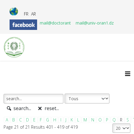
FR
AR
mail@doctorant
mail@univ-oran1.dz
search...
reset...
A
B
C
D
E
F
G
H
I
J
K
L
M
N
O
P
Q
R
S
Page 21 of 21 Results 401 - 419 of 419