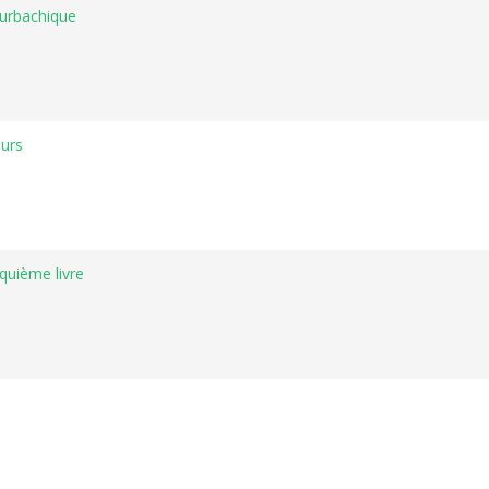
urbachique
ours
inquième livre