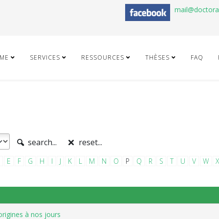
mail@doctor
ME
SERVICES
RESSOURCES
THÈSES
FAQ
search...
reset...
E
F
G
H
I
J
K
L
M
N
O
P
Q
R
S
T
U
V
W
origines à nos jours