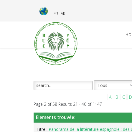
FR
AR
HO
A
B
C
D
Page 2 of 58 Results 21 - 40 of 1147
Elements trouvée:
Titre :
Panorama de la littérature espagnole : des 