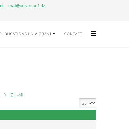
ant
mail@univ-oran1.dz
PUBLICATIONS UNIV-ORAN1
CONTACT
X
Y
Z
»All