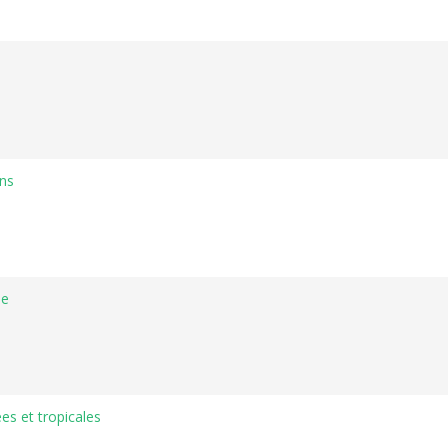
ons
ue
s et tropicales