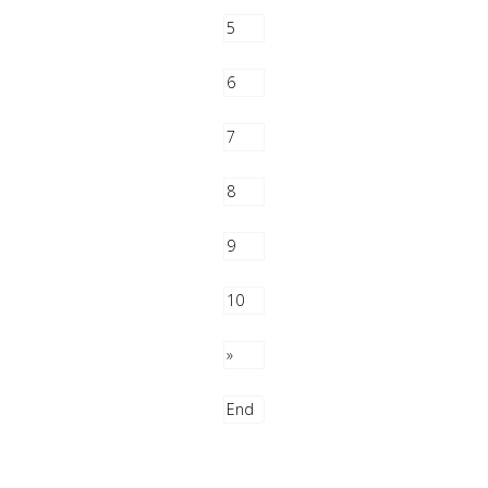
5
6
7
8
9
10
»
End