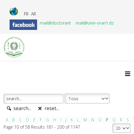
FR
AR
mail@doctorant
mail@univ-oran1.dz
search...
reset...
A
B
C
D
E
F
G
H
I
J
K
L
M
N
O
P
Q
R
S
Page 10 of 58 Results 181 - 200 of 1147