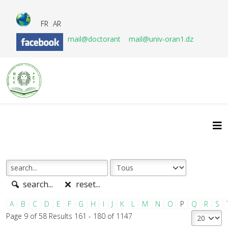
FR
AR
mail@doctorant
mail@univ-oran1.dz
search...
reset...
A
B
C
D
E
F
G
H
I
J
K
L
M
N
O
P
Q
R
S
Page 9 of 58 Results 161 - 180 of 1147