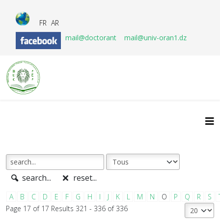
FR
AR
mail@doctorant
mail@univ-oran1.dz
search...
reset...
A
B
C
D
E
F
G
H
I
J
K
L
M
N
O
P
Q
R
S
Page 17 of 17 Results 321 - 336 of 336