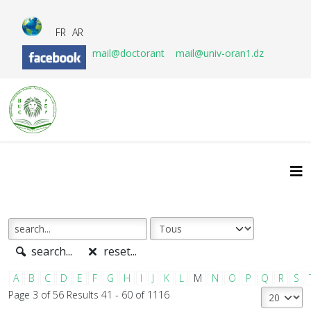
FR
AR
mail@doctorant
mail@univ-oran1.dz
search...
reset...
A
B
C
D
E
F
G
H
I
J
K
L
M
N
O
P
Q
R
S
Page 3 of 56 Results 41 - 60 of 1116