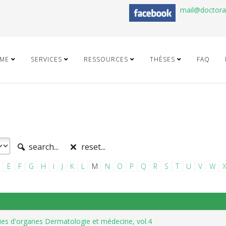
mail@doctor
ME
SERVICES
RESSOURCES
THÈSES
FAQ
search...
reset...
E
F
G
H
I
J
K
L
M
N
O
P
Q
R
S
T
U
V
W
es d'organes Dermatologie et médecine, vol.4