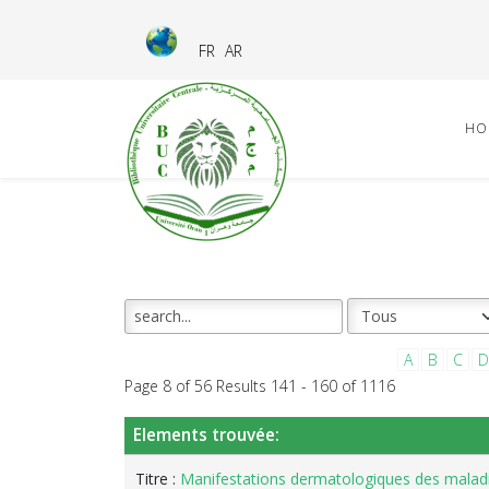
FR
AR
HO
A
B
C
D
Page 8 of 56 Results 141 - 160 of 1116
Elements trouvée:
Titre :
Manifestations dermatologiques des maladi