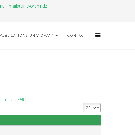
ant
mail@univ-oran1.dz
PUBLICATIONS UNIV-ORAN1
CONTACT
X
Y
Z
»All