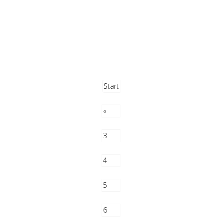
Start
«
3
4
5
6