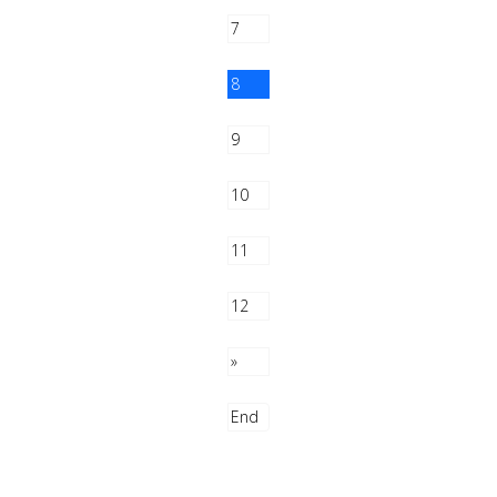
7
8
9
10
11
12
»
End