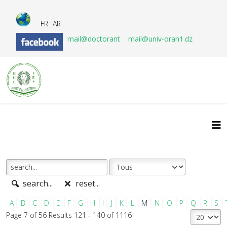
FR
AR
mail@doctorant
mail@univ-oran1.dz
search...
reset...
A
B
C
D
E
F
G
H
I
J
K
L
M
N
O
P
Q
R
S
Page 7 of 56 Results 121 - 140 of 1116