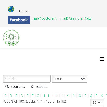
FR
AR
mail@doctorant
mail@univ-oran1.dz
search...
reset...
A
B
C
D
E
F
G
H
I
J
K
L
M
N
O
P
Q
R
S
Page 8 of 790 Results 141 - 160 of 15792