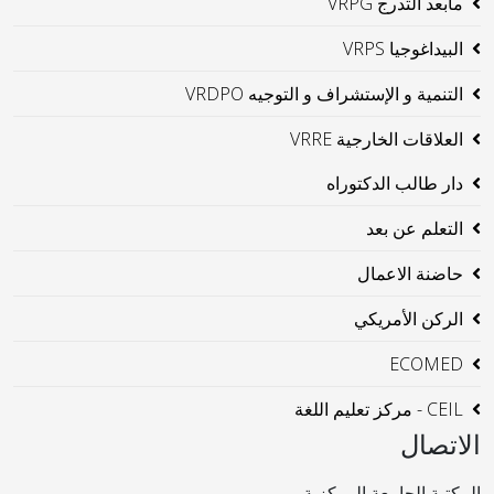
مابعد التدرج VRPG
البيداغوجيا VRPS
التنمية و الإستشراف و التوجيه VRDPO
العلاقات الخارجية VRRE
دار طالب الدكتوراه
التعلم عن بعد
حاضنة الاعمال
الركن الأمريكي
ECOMED
CEIL - مركز تعليم اللغة
الاتصال
المكتبة الجامعة المركزية