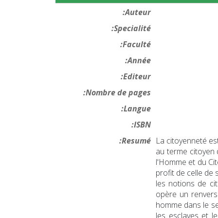
Auteur:
Specialité:
Faculté:
Année:
Editeur:
Nombre de pages:
Langue:
ISBN:
Resumé:
La citoyenneté est
au terme citoyen d
l'Homme et du Cito
profit de celle de
les notions de ci
opère un renverse
homme dans le sens
les esclaves et 