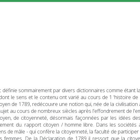
 définie sommairement par divers dictionnaires comme étant la «
ont le sens et le contenu ont varié au cours de 1 'histoire de 
yen de 1789, redécouvre une notion qui, née de la civilisation 
 sujet au cours de nombreux siècles après l'effondrement de l'e
toyen, de citoyenneté, désormais façonnées par les idées de
ment du. rapport citoyen / homme libre. Dans les sociétés an
 de mâle - qui confère la citoyenneté, la faculté de participer à l
les femmes. De la Déclaration de 1789 il ressort que la cito