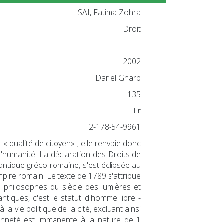
SAI, Fatima Zohra
Droit
2002
Dar el Gharb
135
Fr
2-178-54-9961
 qualité de citoyen» ; elle renvoie donc
l'humanité. La déclaration des Droits de
antique gréco-romaine, s'est éclipsée au
mpire romain. Le texte de 1789 s'attribue
s philosophes du siècle des lumières et
tiques, c'est le statut d'homme libre -
a vie politique de la cité, excluant ainsi
yenneté est immanente à la nature de 1