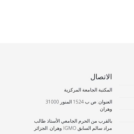
الاتصال
المكتبة الجامعة المركزية
العنوان: ص ب 1524 المنور 31000
وهران
بالقرب من الحرم الجامعي الأستاذ طالب
مراد سالم السابق IGMO وهران. الجزائر