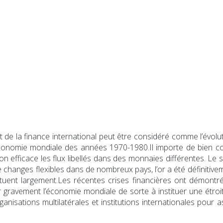
e la finance international peut être considéré comme l’évolution
économie mondiale des années 1970-1980.Il importe de bien co
n efficace les flux libellés dans des monnaies différentes. Le 
 changes flexibles dans de nombreux pays, l’or a été définitiv
tuent largement.Les récentes crises financières ont démontré l
 gravement l’économie mondiale de sorte à instituer une étroit
ganisations multilatérales et institutions internationales pour 