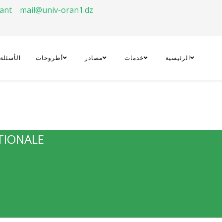
rant
mail@univ-oran1.dz
الرئيسية
خدمات
مصادر
أطروحات
الأسئلة
TIONALE