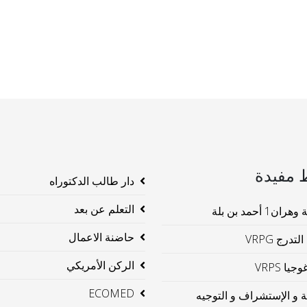
 مفيدة
دار طالب الدكتوراه
التعلم عن بعد
ن1 أحمد بن بلة
حاضنة الاعمال
لتدرج VRPG
الركن الأمريكي
جيا VRPS
ECOMED
ية و الإستشراف و التوجيه