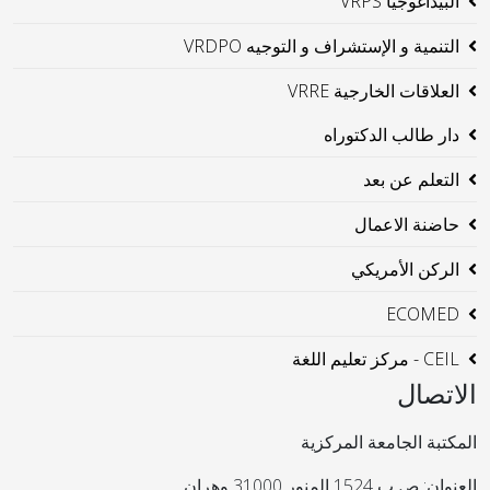
البيداغوجيا VRPS
التنمية و الإستشراف و التوجيه VRDPO
العلاقات الخارجية VRRE
دار طالب الدكتوراه
التعلم عن بعد
حاضنة الاعمال
الركن الأمريكي
ECOMED
CEIL - مركز تعليم اللغة
الاتصال
المكتبة الجامعة المركزية
العنوان: ص ب 1524 المنور 31000 وهران