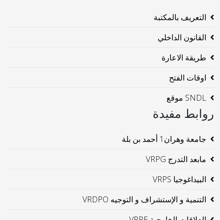
التعريف بالمكتبة
القانون الداخلي
طريقة الاعارة
اوقات الفتح
SNDL موقع
روابط مفيدة
جامعة وهران1 أحمد بن بلة
مابعد التدرج VRPG
البيداغوجيا VRPS
التنمية و الإستشراف و التوجيه VRDPO
العلاقات الخارجية VRRE