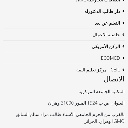
دار طالب الدكتوراه
التعلم عن بعد
حاضنة الاعمال
الركن الأمريكي
ECOMED
CEIL - مركز تعليم اللغة
الاتصال
المكتبة الجامعة المركزية
العنوان: ص ب 1524 المنور 31000 وهران
بالقرب من الحرم الجامعي الأستاذ طالب مراد سالم السابق
IGMO وهران. الجزائر