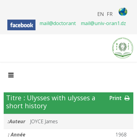
EN
FR
mail@doctorant
mail@univ-oran1.dz
Titre : Ulysses with ulysses a
Print
short history
Auteur:
JOYCE James
Année :
1968