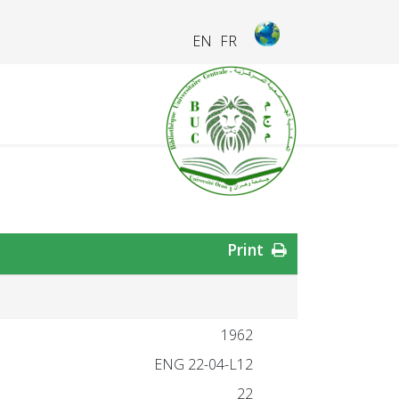
EN
FR
Print
1962
ENG 22-04-L12
22