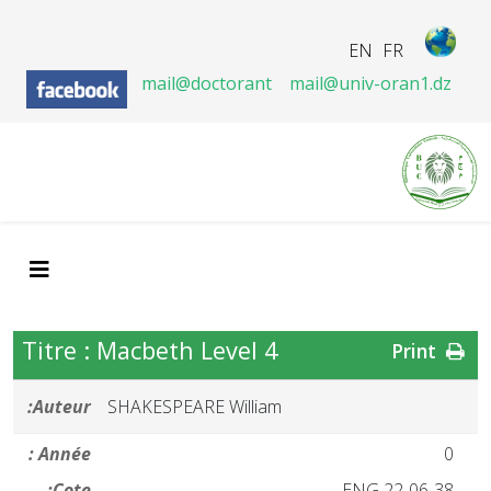
EN
FR
mail@doctorant
mail@univ-oran1.dz
Titre : Macbeth Level 4
Print
Auteur:
SHAKESPEARE William
Année :
0
Cote:
ENG 22-06-38