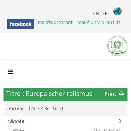
EN
FR
mail@doctorant
mail@univ-oran1.dz
Titre : Europaischer relismus
Print
Auteur:
LAUER Reinhard
Année :
0
Cote:
ALL 22-02-31